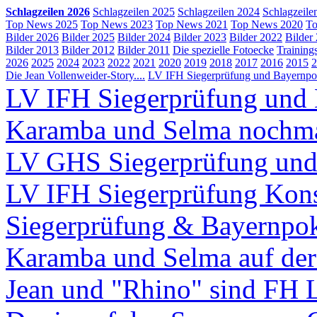
Schlagzeilen 2026
Schlagzeilen 2025
Schlagzeilen 2024
Schlagzeile
Top News 2025
Top News 2023
Top News 2021
Top News 2020
To
Bilder 2026
Bilder 2025
Bilder 2024
Bilder 2023
Bilder 2022
Bilder
Bilder 2013
Bilder 2012
Bilder 2011
Die spezielle Fotoecke
Training
2026
2025
2024
2023
2022
2021
2020
2019
2018
2017
2016
2015
2
Die Jean Vollenweider-Story....
LV IFH Siegerprüfung und Bayernpok
LV IFH Siegerprüfung und 
Karamba und Selma nochm
LV GHS Siegerprüfung und
LV IFH Siegerprüfung Kons
Siegerprüfung & Bayernpo
Karamba und Selma auf d
Jean und "Rhino" sind FH 