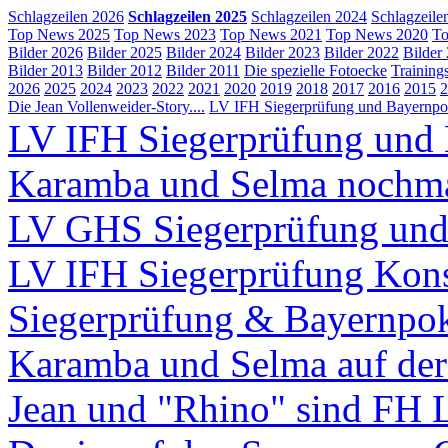
Schlagzeilen 2026
Schlagzeilen 2025
Schlagzeilen 2024
Schlagzeile
Top News 2025
Top News 2023
Top News 2021
Top News 2020
To
Bilder 2026
Bilder 2025
Bilder 2024
Bilder 2023
Bilder 2022
Bilder
Bilder 2013
Bilder 2012
Bilder 2011
Die spezielle Fotoecke
Training
2026
2025
2024
2023
2022
2021
2020
2019
2018
2017
2016
2015
2
Die Jean Vollenweider-Story....
LV IFH Siegerprüfung und Bayernpok
LV IFH Siegerprüfung und 
Karamba und Selma nochm
LV GHS Siegerprüfung und
LV IFH Siegerprüfung Kons
Siegerprüfung & Bayernpo
Karamba und Selma auf d
Jean und "Rhino" sind FH 