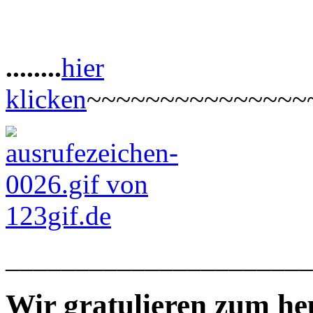
........
hier
klicken
~~~~~~~~~~~~~~~
______________________
Wir gratulieren zum he